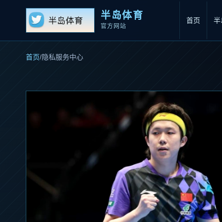
半岛体育
首页
半
官方网站
首页
/
隐私服务中心