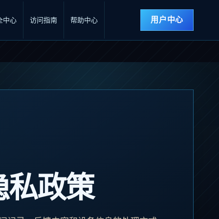
用户中心
全中心
访问指南
帮助中心
隐私政策