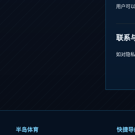
用户可
联系
如对隐
半岛体育
快捷导