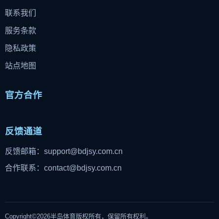
联系我们
服务条款
隐私政策
站点地图
官方合作
反馈通道
反馈邮箱：support@bdjsy.com.cn
合作联系：contact@bdjsy.com.cn
Copyright©2026半岛体育版权所有，保留所有权利。