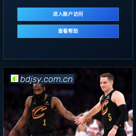
进入账户访问
查看帮助