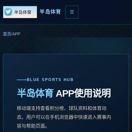
半岛体育
☰
首页
/
APP
BLUE SPORTS HUB
半岛体育
APP使用说明
移动端支持查看积分榜、球队资料和体育动
态，用户可以在手机浏览器中快速进入赛事内
容与帮助页面。