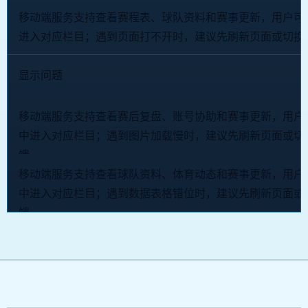
移动端服务支持查看赛程表、球队资料和赛事更新，用户可
进入对应栏目；遇到页面打不开时，建议先刷新页面或切换
显示问题
移动端服务支持查看赛后复盘、账号协助和赛事更新，用户
中进入对应栏目；遇到图片加载慢时，建议先刷新页面或切
馈。
移动端服务支持查看球队资料、体育动态和赛事更新，用户
中进入对应栏目；遇到数据表格错位时，建议先刷新页面或
馈。