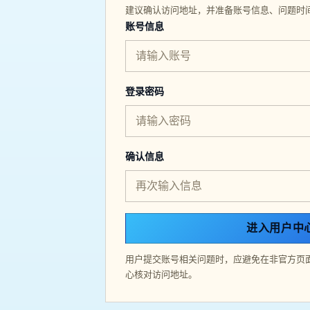
建议确认访问地址，并准备账号信息、问题时
账号信息
登录密码
确认信息
进入用户中
用户提交账号相关问题时，应避免在非官方页
心核对访问地址。