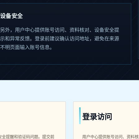
设备安全
另外，用户中心提供账号访问、资料核对、设备安全提
示和异常反馈。登录前建议确认访问地址，避免在来源
不明页面输入账号信息。
登录访问
安全提醒和验证码问题。提交前
用户中心提供账号访问、资料核