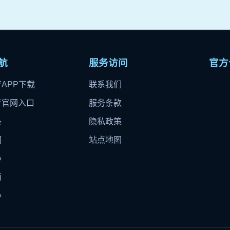
航
服务访问
官方
APP下载
联系我们
育官网入口
服务条款
条
隐私政策
们
站点地图
心
南
心